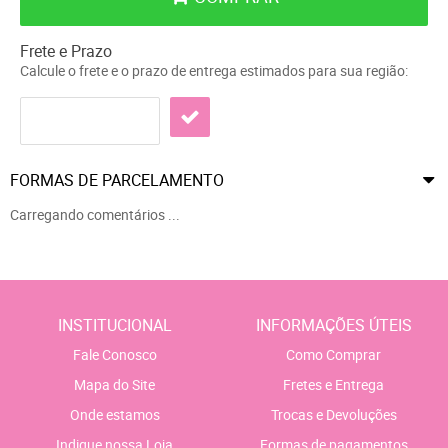
Frete e Prazo
Calcule o frete e o prazo de entrega estimados para sua região:
FORMAS DE PARCELAMENTO
Carregando comentários ...
INSTITUCIONAL
INFORMAÇÕES ÚTEIS
Fale Conosco
Como Comprar
Mapa do Site
Fretes e Entrega
Onde estamos
Trocas e Devoluções
Indique nossa Loja
Formas de pagamentos