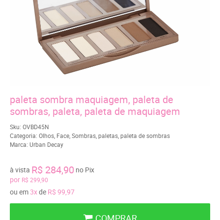
paleta sombra maquiagem, paleta de
sombras, paleta, paleta de maquiagem
Sku:
OVBD45N
Categoria:
Olhos
,
Face
,
Sombras
,
paletas
,
paleta de sombras
Marca:
Urban Decay
R$ 284,90
à vista
no Pix
por
R$ 299,90
ou em
3x
de
R$ 99,97
COMPRAR