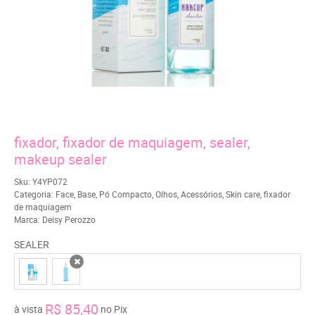
fixador, fixador de maquiagem, sealer,
makeup sealer
Sku:
Y4YP072
Categoria:
Face
,
Base
,
Pó Compacto
,
Olhos
,
Acessórios
,
Skin care
,
fixador
de maquiagem
Marca:
Deisy Perozzo
SEALER
x
R$ 85,40
à vista
no Pix