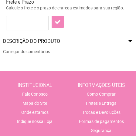
Frete e Prazo
Calcule o frete e o prazo de entrega estimados para sua região:
DESCRIÇÃO DO PRODUTO
Carregando comentários ...
INSTITUCIONAL
INFORMAÇÕES ÚTEIS
Fale Conosco
Como Comprar
Mapa do Site
Fretes e Entrega
Onde estamos
Trocas e Devoluções
Indique nossa Loja
Formas de pagamentos
Segurança