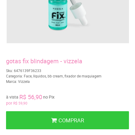
gotas fix blindagem - vizzela
Sku:
6476139F36233
Categoria:
Face
,
líquidos
,
bb cream
,
fixador de maquiagem
Marca:
Vizzela
R$ 56,90
à vista
no Pix
por
R$ 59,90
COMPRAR