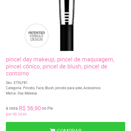
pincel day makeup, pincel de maquiagem,
pincel cônico, pincel de blush, pincel de
contorno
Sku:
XT9LFB1
Categoria:
Pincéis
,
Face
,
Blush
,
pincéis para pele
,
Acessórios
Marca:
Day Makeup
R$ 56,90
à vista
no Pix
por
R$ 59,90
COMPRAR