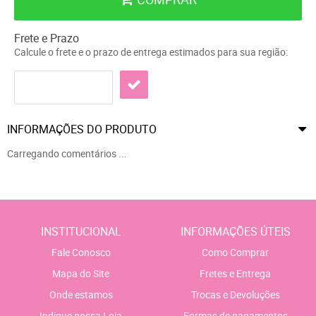
Frete e Prazo
Calcule o frete e o prazo de entrega estimados para sua região:
INFORMAÇÕES DO PRODUTO
Carregando comentários ...
INSTITUCIONAL
INFORMAÇÕES ÚTEIS
Fale Conosco
Como Comprar
Mapa do Site
Fretes e Entrega
Onde estamos
Trocas e Devoluções
Indique nossa Loja
Formas de pagamentos