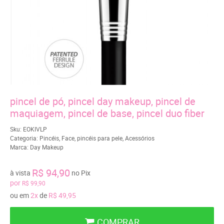
pincel de pó, pincel day makeup, pincel de
maquiagem, pincel de base, pincel duo fiber
Sku:
EOKIVLP
Categoria:
Pincéis
,
Face
,
pincéis para pele
,
Acessórios
Marca:
Day Makeup
R$ 94,90
à vista
no Pix
por
R$ 99,90
ou em
2x
de
R$ 49,95
COMPRAR