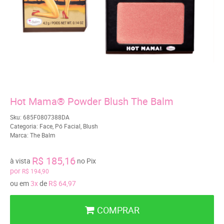
Hot Mama® Powder Blush The Balm
Sku:
685F0807388DA
Categoria:
Face
,
Pó Facial
,
Blush
Marca:
The Balm
R$ 185,16
à vista
no Pix
por
R$ 194,90
ou em
3x
de
R$ 64,97
COMPRAR