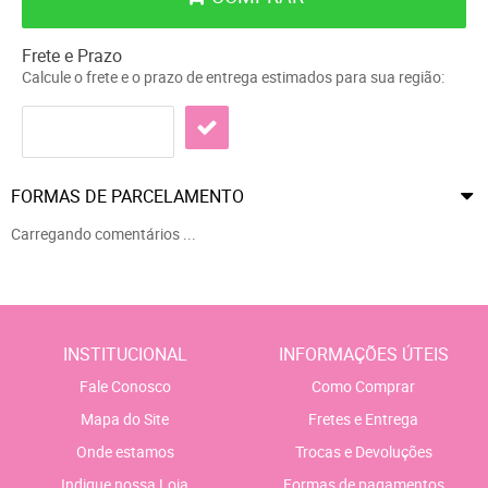
Frete e Prazo
Calcule o frete e o prazo de entrega estimados para sua região:
FORMAS DE PARCELAMENTO
Carregando comentários ...
INSTITUCIONAL
INFORMAÇÕES ÚTEIS
Fale Conosco
Como Comprar
Mapa do Site
Fretes e Entrega
Onde estamos
Trocas e Devoluções
Indique nossa Loja
Formas de pagamentos