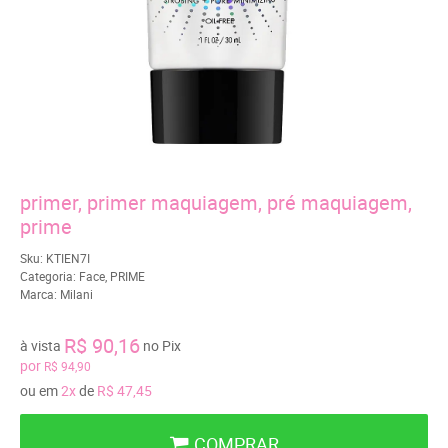
primer, primer maquiagem, pré maquiagem,
prime
Sku:
KTIEN7I
Categoria:
Face
,
PRIME
Marca:
Milani
R$ 90,16
à vista
no Pix
por
R$ 94,90
ou em
2x
de
R$ 47,45
COMPRAR