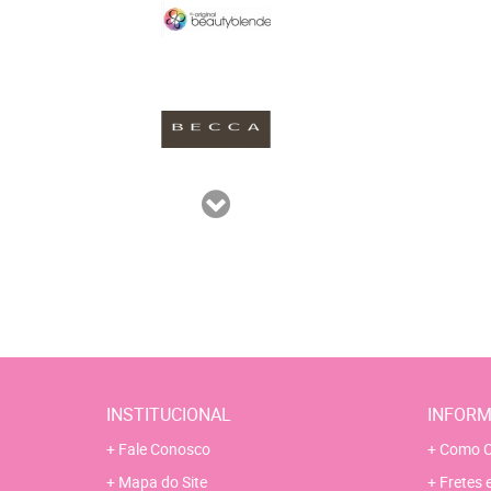
INSTITUCIONAL
INFORM
Fale Conosco
Como C
Mapa do Site
Fretes 