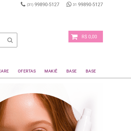
99890-5127
99890-5127
(31)
31
R$ 0,00
CARE
OFERTAS
MAKIÊ
BASE
BASE