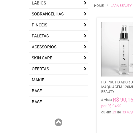
LÁBIOS
HOME
LARA BEAUTY
SOBRANCELHAS
PINCÉIS
PALETAS
ACESSÓRIOS
SKIN CARE
OFERTAS
MAKIÊ
FIX PRO FIXADOR 
MAQUIAGEM 120ML
BASE
BEAUTY
R$ 90,1
à vista
BASE
por
R$ 94,90
ou em
2x
de
R$ 47,