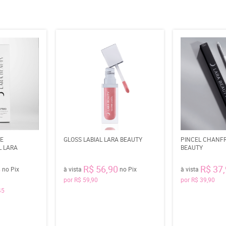
DE
GLOSS LABIAL LARA BEAUTY
PINCEL CHANF
 LARA
BEAUTY
6
R$ 56,90
R$ 37
no Pix
à vista
no Pix
à vista
por
R$ 59,90
por
R$ 39,90
45