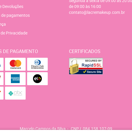
Segunda a sexta de 09:00 às 20:00
e Devoluções
de 09:00 às 16:00
contato@lacremakeup.com.br
 de pagamentos
nça
a de Privacidade
S DE PAGAMENTO
CERTIFICADOS
Marcelo Campos da Silva
CNPJ: 084.158.107-09