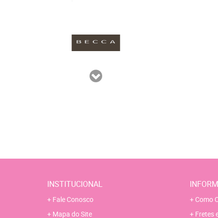
INSTITUCIONAL
INFORM
Fale Conosco
Como C
Mapa do Site
Fretes 