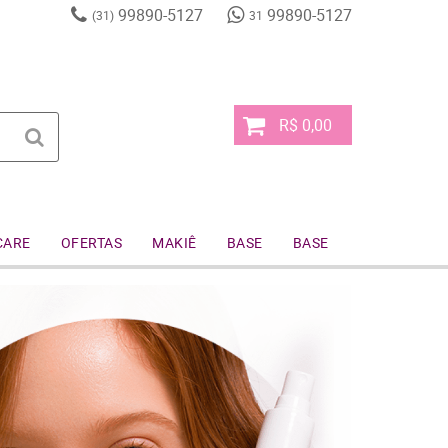
99890-5127
99890-5127
(31)
31
R$ 0,00
CARE
OFERTAS
MAKIÊ
BASE
BASE