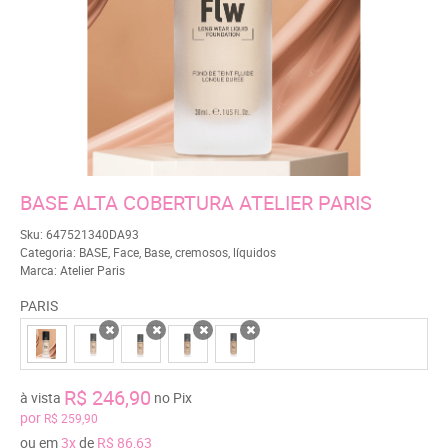
BASE ALTA COBERTURA ATELIER PARIS
Sku:
647521340DA93
Categoria:
BASE
,
Face
,
Base
,
cremosos
,
líquidos
Marca:
Atelier Paris
PARIS
x
x
x
x
R$ 246,90
à vista
no Pix
por
R$ 259,90
ou em
3x
de
R$ 86,63