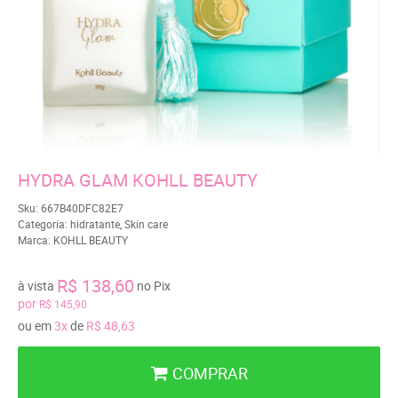
HYDRA GLAM KOHLL BEAUTY
Sku:
667B40DFC82E7
Categoria:
hidratante
,
Skin care
Marca:
KOHLL BEAUTY
R$ 138,60
à vista
no Pix
por
R$ 145,90
ou em
3x
de
R$ 48,63
COMPRAR