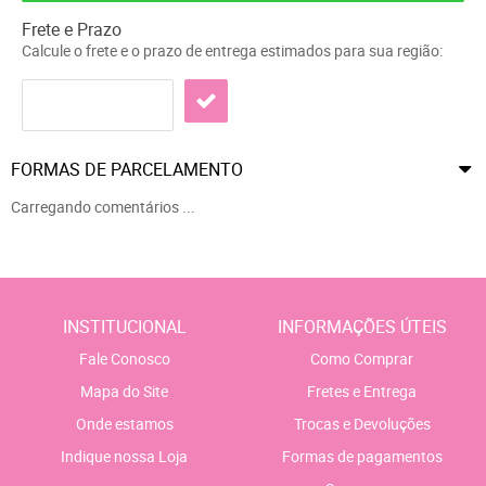
Frete e Prazo
Calcule o frete e o prazo de entrega estimados para sua região:
FORMAS DE PARCELAMENTO
Carregando comentários ...
INSTITUCIONAL
INFORMAÇÕES ÚTEIS
Fale Conosco
Como Comprar
Mapa do Site
Fretes e Entrega
Onde estamos
Trocas e Devoluções
Indique nossa Loja
Formas de pagamentos