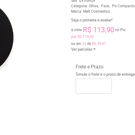
Sku:
GV3SHQV
Categoria:
Olhos
Face
Pó Compacto
Marca:
Melt Cosmestics
Seja o primeira a avaliar!
R$ 113,90
à vista
no Pix
por
R$ 119,90
ou em
3x
de
R$ 39,97
Ver parcelas
Frete e Prazo
Simule o frete e o prazo de entreg