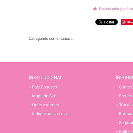
Recomendar produt
Sav
Carregando comentários ...
INSTITUCIONAL
INFORM
Fale Conosco
Como C
Mapa do Site
Fretes 
Onde estamos
Trocas 
Indique nossa Loja
Formas
Segura
Polític