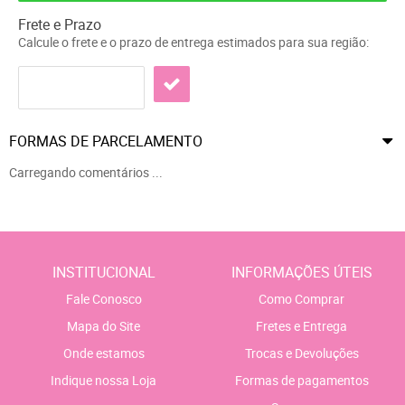
Frete e Prazo
Calcule o frete e o prazo de entrega estimados para sua região:
FORMAS DE PARCELAMENTO
Carregando comentários ...
INSTITUCIONAL
INFORMAÇÕES ÚTEIS
Fale Conosco
Como Comprar
Mapa do Site
Fretes e Entrega
Onde estamos
Trocas e Devoluções
Indique nossa Loja
Formas de pagamentos