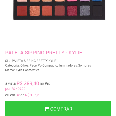
PALETA SIPPING PRETTY - KYLIE
Sku:
PALETA-SIPPING-PRETTY-KYLIE
Categoria:
Olhos
,
Face
,
Pó Compacto
,
Iluminadores
,
Sombras
Marca:
Kylie Cosmestics
R$ 389,40
à vista
no Pix
por
R$ 409,90
ou em
3x
de
R$ 136,63
COMPRAR