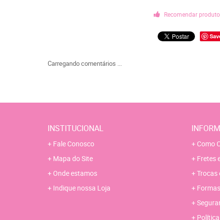
Recomendar produt
Sav
Carregando comentários ...
INSTITUCIONAL
INFORM
Fale Conosco
Como C
Mapa do Site
Fretes 
Onde estamos
Trocas 
Indique nossa Loja
Formas
Segura
Polític