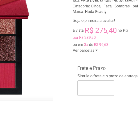
Sku:
PALETA-RUBY-MINI-HUDA-BEAUTY
Categoria:
Olhos
Face
Sombras
pal
Marca:
Huda Beauty
Seja o primeira a avaliar!
R$ 275,40
à vista
no Pix
por
R$ 289,90
ou em
3x
de
R$ 96,63
Ver parcelas
Frete e Prazo
Simule o frete e o prazo de entreg