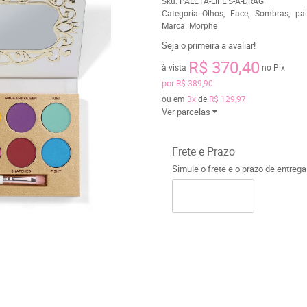
Sku:
PALETA-LIFE'S-A-DRAG
Categoria:
Olhos
Face
Sombras
pal
Marca:
Morphe
Seja o primeira a avaliar!
R$ 370,40
à vista
no Pix
por
R$ 389,90
ou em
3x
de
R$ 129,97
Ver parcelas
Frete e Prazo
Simule o frete e o prazo de entreg