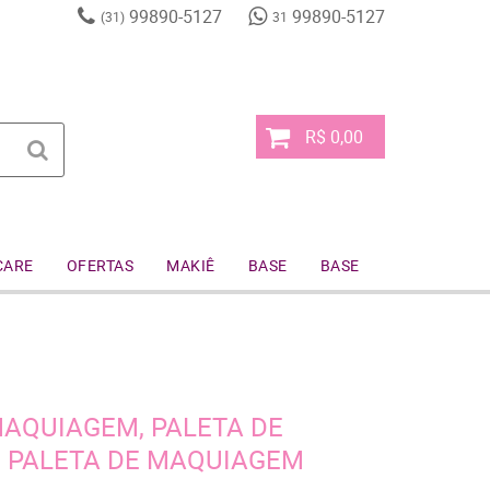
99890-5127
99890-5127
(31)
31
R$ 0,00
CARE
OFERTAS
MAKIÊ
BASE
BASE
AQUIAGEM, PALETA DE
, PALETA DE MAQUIAGEM