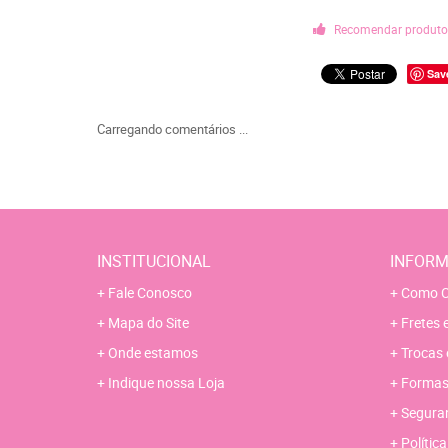
Recomendar produt
Sav
Carregando comentários ...
INSTITUCIONAL
INFORM
Fale Conosco
Como C
Mapa do Site
Fretes 
Onde estamos
Trocas 
Indique nossa Loja
Formas
Segura
Polític