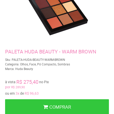
PALETA HUDA BEAUTY - WARM BROWN
Sku:
PALETA-HUDA-BEAUTY-WARM-BROWN
Categoria:
Olhos
,
Face
,
Pó Compacto
,
Sombras
Marca:
Huda Beauty
R$ 275,40
à vista
no Pix
por
R$ 289,90
ou em
3x
de
R$ 96,63
COMPRAR