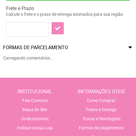
Frete e Prazo
Calcule o frete e o prazo de entrega estimados para sua região:
FORMAS DE PARCELAMENTO
Carregando comentários ...
INSTITUCIONAL
INFORMAÇÕES ÚTEIS
Fale Conosco
Como Comprar
Mapa do Site
Fretes e Entrega
Onde estamos
Trocas e Devoluções
Indique nossa Loja
Formas de pagamentos