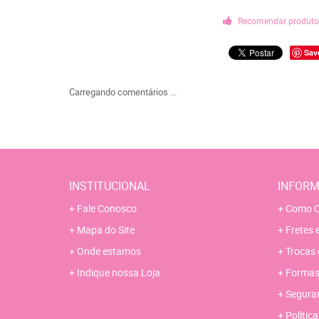
Recomendar produt
Sav
Carregando comentários ...
INSTITUCIONAL
INFORM
Fale Conosco
Como C
Mapa do Site
Fretes 
Onde estamos
Trocas 
Indique nossa Loja
Formas
Segura
Polític