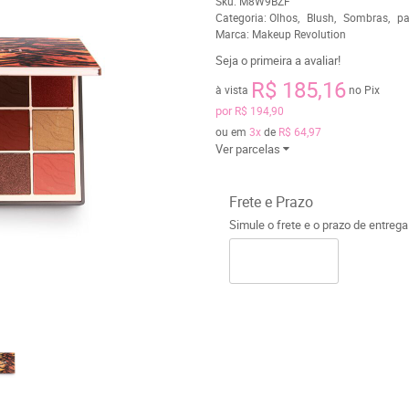
Sku:
M8W9BZF
Categoria:
Olhos
Blush
Sombras
pa
Marca:
Makeup Revolution
Seja o primeira a avaliar!
R$ 185,16
à vista
no Pix
por
R$ 194,90
ou em
3x
de
R$ 64,97
Ver parcelas
Frete e Prazo
Simule o frete e o prazo de entreg