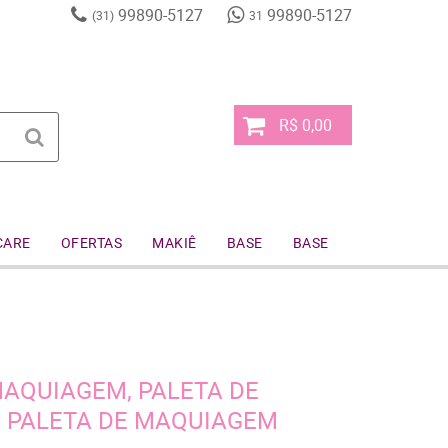
99890-5127
99890-5127
(31)
31
R$ 0,00
CARE
OFERTAS
MAKIÊ
BASE
BASE
AQUIAGEM, PALETA DE
, PALETA DE MAQUIAGEM