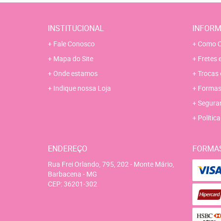
INSTITUCIONAL
INFORM
Fale Conosco
Como C
Mapa do Site
Fretes 
Onde estamos
Trocas 
Indique nossa Loja
Formas
Segura
Polític
ENDEREÇO
FORMA
Rua Frei Orlando, 795, 202
-
Monte Mário,
Barbacena
-
MG
CEP: 36201-302