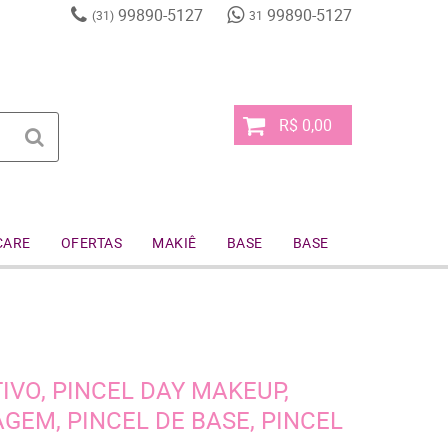
99890-5127
99890-5127
(31)
31
R$ 0,00
CARE
OFERTAS
MAKIÊ
BASE
BASE
IVO, PINCEL DAY MAKEUP,
GEM, PINCEL DE BASE, PINCEL