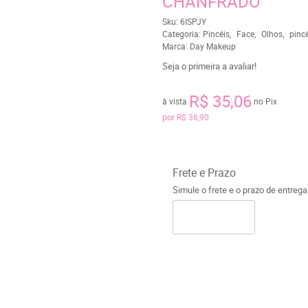
CHANFRADO
Sku:
6ISPJY
Categoria:
Pincéis
Face
Olhos
pincé
Marca:
Day Makeup
Seja o primeira a avaliar!
R$ 35,06
à vista
no Pix
por
R$ 36,90
Frete e Prazo
Simule o frete e o prazo de entreg