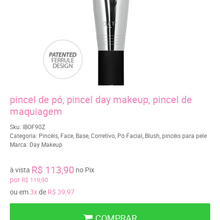
pincel de pó, pincel day makeup, pincel de
maquiagem
Sku:
IBOF90Z
Categoria:
Pincéis
,
Face
,
Base
,
Corretivo
,
Pó Facial
,
Blush
,
pincéis para pele
Marca:
Day Makeup
R$ 113,90
à vista
no Pix
por
R$ 119,90
ou em
3x
de
R$ 39,97
COMPRAR