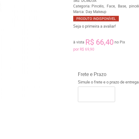
Sku:
DCMD3A
Categoria:
Pincéis
Face
Base
pincéi
Marca:
Day Makeup
PRODUTO INDISPONÍVEL
Seja o primeira a avaliar!
R$ 66,40
à vista
no Pix
por
R$ 69,90
Frete e Prazo
Simule o frete e o prazo de entreg