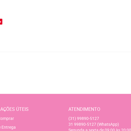
o
e
AÇÕES ÚTEIS
ATENDIMENTO
omprar
(31)
99890-5127
31
99890-5127
(WhatsApp)
e Entrega
Segunda a sexta de 09:00 às 20:00