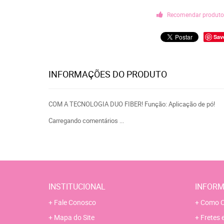
Recomendar produt
Sav
INFORMAÇÕES DO PRODUTO
COM A TECNOLOGIA DUO FIBER! Função: Aplicação de pó!
Carregando comentários ...
INSTITUCIONAL
INFORM
Fale Conosco
Como C
Mapa do Site
Fretes 