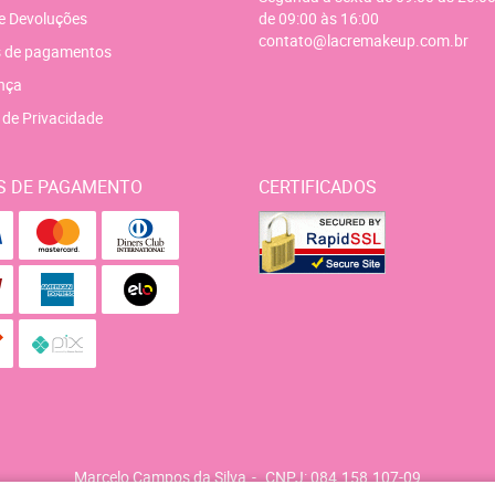
e Devoluções
de 09:00 às 16:00
contato@lacremakeup.com.br
 de pagamentos
nça
a de Privacidade
S DE PAGAMENTO
CERTIFICADOS
Marcelo Campos da Silva
CNPJ: 084.158.107-09