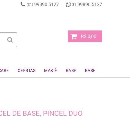
99890-5127
99890-5127
(31)
31
R$ 0,00
CARE
OFERTAS
MAKIÊ
BASE
BASE
CEL DE BASE, PINCEL DUO