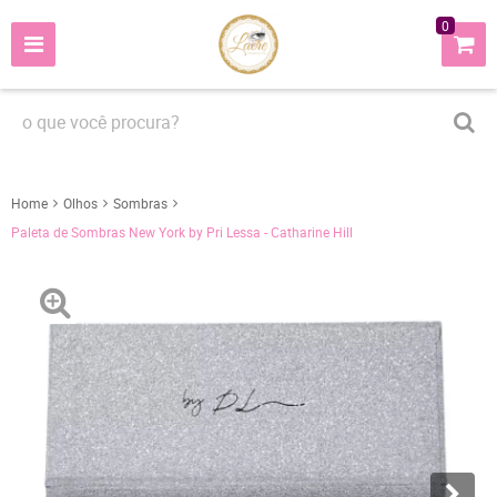
0
Home
Olhos
Sombras
Paleta de Sombras New York by Pri Lessa - Catharine Hill