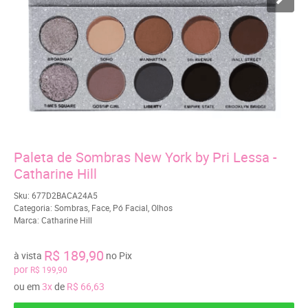
Paleta de Sombras New York by Pri Lessa -
Catharine Hill
Sku:
677D2BACA24A5
Categoria:
Sombras
,
Face
,
Pó Facial
,
Olhos
Marca:
Catharine Hill
R$ 189,90
à vista
no Pix
por
R$ 199,90
ou em
3x
de
R$ 66,63