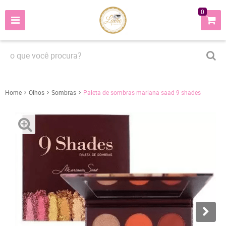
0
Home
Olhos
Sombras
Paleta de sombras mariana saad 9 shades