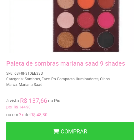
Paleta de sombras mariana saad 9 shades
Sku:
63F8F310EE33D
Categoria:
Sombras
,
Face
,
Pó Compacto
,
Iluminadores
,
Olhos
Marca:
Mariana Saad
R$ 137,66
à vista
no Pix
por
R$ 144,90
ou em
3x
de
R$ 48,30
COMPRAR