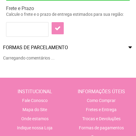
Frete e Prazo
Calcule o frete e o prazo de entrega estimados para sua região:
FORMAS DE PARCELAMENTO
Carregando comentários ...
INSTITUCIONAL
INFORMAÇÕES ÚTEIS
Fale Conosco
Como Comprar
Mapa do Site
Fretes e Entrega
Onde estamos
Trocas e Devoluções
Indique nossa Loja
Formas de pagamentos