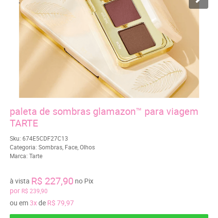
paleta de sombras glamazon™ para viagem
TARTE
Sku:
674E5CDF27C13
Categoria:
Sombras
,
Face
,
Olhos
Marca:
Tarte
R$ 227,90
à vista
no Pix
por
R$ 239,90
ou em
3x
de
R$ 79,97