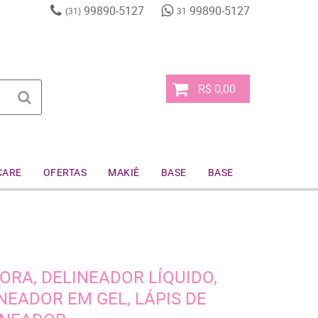
99890-5127
99890-5127
(31)
31
R$ 0,00
CARE
OFERTAS
MAKIÊ
BASE
BASE
ORA, DELINEADOR LÍQUIDO,
NEADOR EM GEL, LÁPIS DE