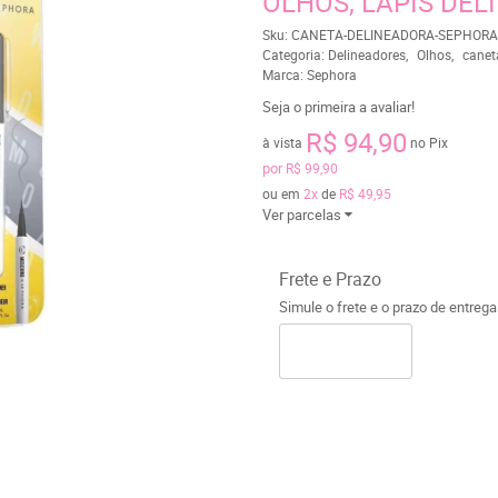
OLHOS, LÁPIS DEL
Sku:
CANETA-DELINEADORA-SEPHORA
Categoria:
Delineadores
Olhos
canet
Marca:
Sephora
Seja o primeira a avaliar!
R$ 94,90
à vista
no Pix
por
R$ 99,90
ou em
2x
de
R$ 49,95
Ver parcelas
Frete e Prazo
Simule o frete e o prazo de entreg