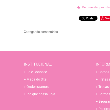
Recomendar produt
Sav
Carregando comentários ...
INSTITUCIONAL
INFORM
Fale Conosco
Como C
Mapa do Site
Fretes 
Onde estamos
Trocas 
Indique nossa Loja
Formas
Segura
Polític