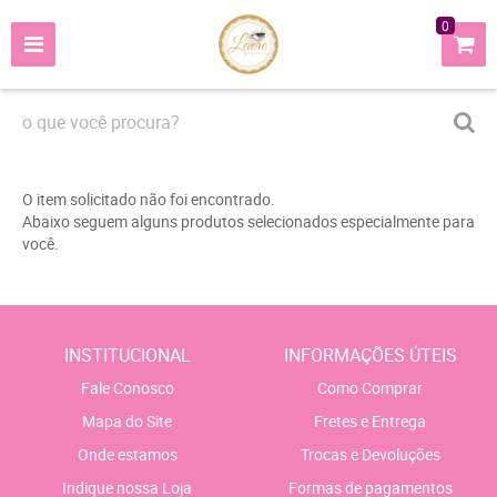
0
O item solicitado não foi encontrado.
Abaixo seguem alguns produtos selecionados especialmente para
você.
INSTITUCIONAL
INFORMAÇÕES ÚTEIS
Fale Conosco
Como Comprar
Mapa do Site
Fretes e Entrega
Onde estamos
Trocas e Devoluções
Indique nossa Loja
Formas de pagamentos