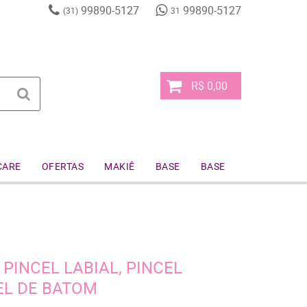
99890-5127
99890-5127
(31)
31
R$ 0,00
CARE
OFERTAS
MAKIÊ
BASE
BASE
 PINCEL LABIAL, PINCEL
EL DE BATOM