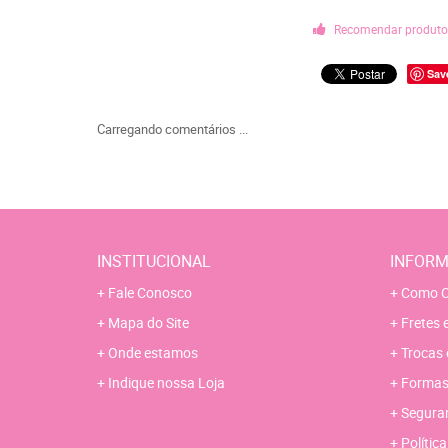
Recomendar produt
Sav
Carregando comentários ...
INSTITUCIONAL
INFORM
Fale Conosco
Como C
Mapa do Site
Fretes 
Onde estamos
Trocas 
Indique nossa Loja
Formas
Segura
Polític