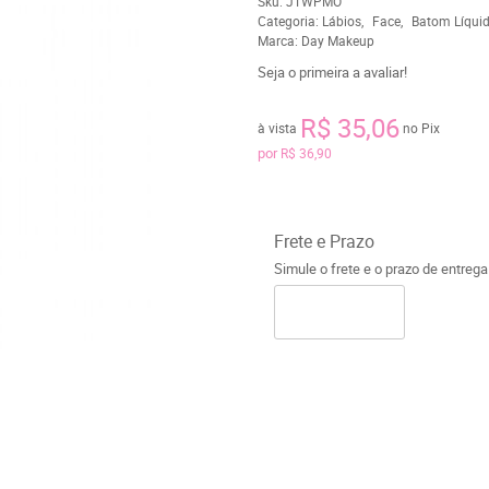
Sku:
JTWPMO
Categoria:
Lábios
Face
Batom Líqui
Marca:
Day Makeup
Seja o primeira a avaliar!
R$ 35,06
à vista
no Pix
por
R$ 36,90
Frete e Prazo
Simule o frete e o prazo de entreg