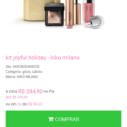
kit joyful holiday - kiko milano
Sku:
6682B2D46802D
Categoria:
gloss
,
Lábios
Marca:
KIKO MILANO
R$ 284,90
à vista
no Pix
por
R$ 299,90
ou em
3x
de
R$ 99,97
COMPRAR