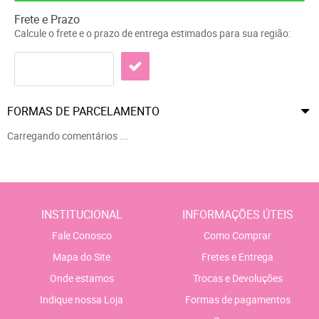
Frete e Prazo
Calcule o frete e o prazo de entrega estimados para sua região:
FORMAS DE PARCELAMENTO
Carregando comentários ...
INSTITUCIONAL
INFORMAÇÕES ÚTEIS
Fale Conosco
Como Comprar
Mapa do Site
Fretes e Entrega
Onde estamos
Trocas e Devoluções
Indique nossa Loja
Formas de pagamentos