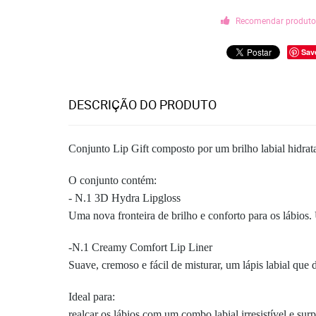
Recomendar produt
Sav
DESCRIÇÃO DO PRODUTO
Conjunto Lip Gift composto por um brilho labial hidrat
O conjunto contém:
- N.1 3D Hydra Lipgloss
Uma nova fronteira de brilho e conforto para os lábios.
-N.1 Creamy Comfort Lip Liner
Suave, cremoso e fácil de misturar, um lápis labial que
Ideal para:
realçar os lábios com um combo labial irresistível e su