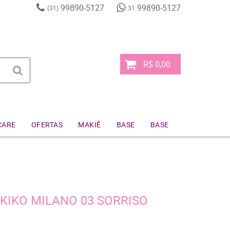
99890-5127
99890-5127
(31)
31
R$ 0,00
CARE
OFERTAS
MAKIÊ
BASE
BASE
 KIKO MILANO 03 SORRISO