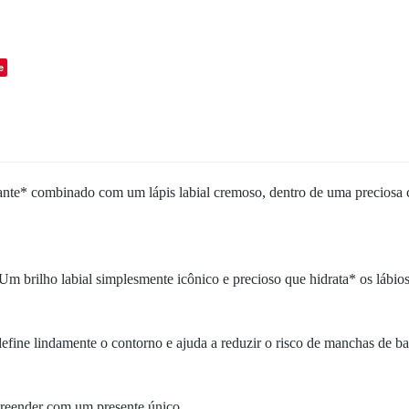
o
e
ante* combinado com um lápis labial cremoso, dentro de uma preciosa c
 Um brilho labial simplesmente icônico e precioso que hidrata* os lábios
 define lindamente o contorno e ajuda a reduzir o risco de manchas de b
rpreender com um presente único.