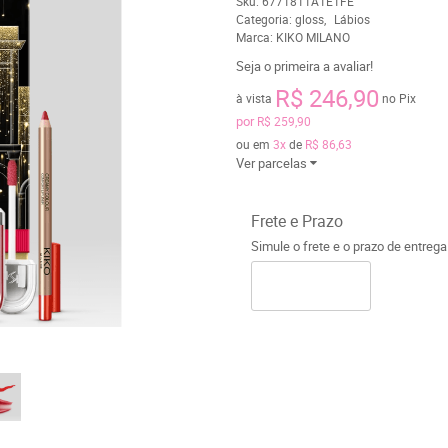
Sku:
6771811A1E1FE
Categoria:
gloss
Lábios
Marca:
KIKO MILANO
Seja o primeira a avaliar!
R$ 246,90
à vista
no Pix
por
R$ 259,90
ou em
3x
de
R$ 86,63
Ver parcelas
Frete e Prazo
Simule o frete e o prazo de entreg