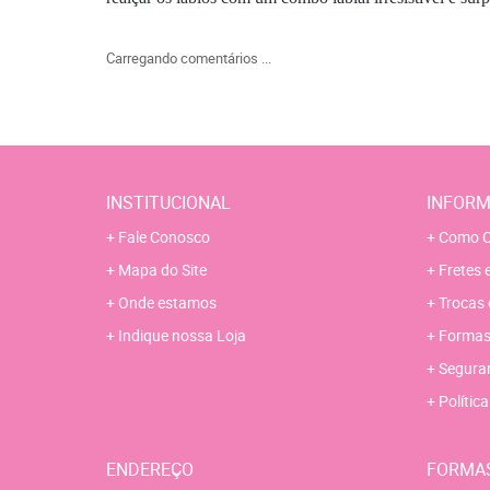
Carregando comentários ...
INSTITUCIONAL
INFORM
Fale Conosco
Como C
Mapa do Site
Fretes 
Onde estamos
Trocas 
Indique nossa Loja
Formas
Segura
Polític
ENDEREÇO
FORMA