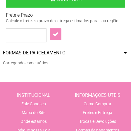
Frete e Prazo
Calcule o frete e o prazo de entrega estimados para sua região:
FORMAS DE PARCELAMENTO
Carregando comentários ...
INSTITUCIONAL
INFORMAÇÕES ÚTEIS
Fale Conosco
Como Comprar
Mapa do Site
Fretes e Entrega
Onde estamos
Trocas e Devoluções
Indique nossa Loja
Formas de pagamentos