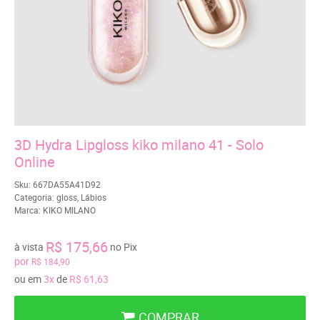
3D Hydra Lipgloss kiko milano 41 - Solo
Online
Sku:
667DA55A41D92
Categoria:
gloss
,
Lábios
Marca:
KIKO MILANO
R$ 175,66
à vista
no Pix
por
R$ 184,90
ou em
3x
de
R$ 61,63
COMPRAR