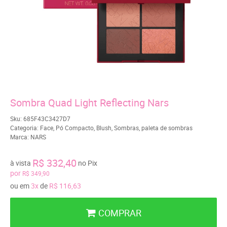
Sombra Quad Light Reflecting Nars
Sku:
685F43C3427D7
Categoria:
Face
,
Pó Compacto
,
Blush
,
Sombras
,
paleta de sombras
Marca:
NARS
R$ 332,40
à vista
no Pix
por
R$ 349,90
ou em
3x
de
R$ 116,63
COMPRAR