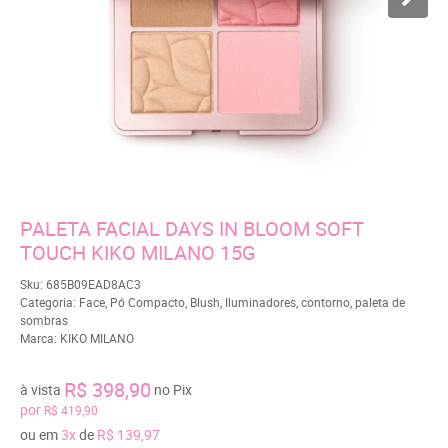
PALETA FACIAL DAYS IN BLOOM SOFT
TOUCH KIKO MILANO 15G
Sku:
685B09EAD8AC3
Categoria:
Face
,
Pó Compacto
,
Blush
,
Iluminadores
,
contorno
,
paleta de
sombras
Marca:
KIKO MILANO
R$ 398,90
à vista
no Pix
por
R$ 419,90
ou em
3x
de
R$ 139,97