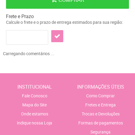
Frete e Prazo
Calcule o frete e o prazo de entrega estimados para sua região:
Carregando comentários ...
INSTITUCIONAL
INFORMAÇÕES ÚTEIS
Fale Conosco
Como Comprar
Mapa do Site
Fretes e Entrega
Onde estamos
Trocas e Devoluções
Indique nossa Loja
Formas de pagamentos
Segurança