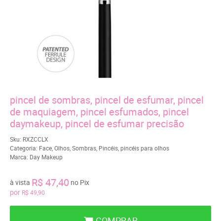
pincel de sombras, pincel de esfumar, pincel
de maquiagem, pincel esfumados, pincel
daymakeup, pincel de esfumar precisão
Sku:
RXZCCLX
Categoria:
Face
,
Olhos
,
Sombras
,
Pincéis
,
pincéis para olhos
Marca:
Day Makeup
R$ 47,40
à vista
no Pix
por
R$ 49,90
COMPRAR