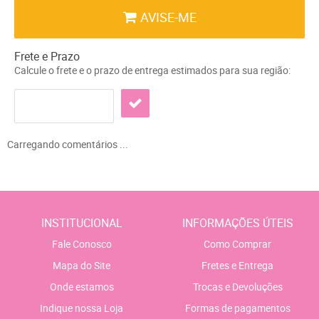
AVISE-ME
Frete e Prazo
Calcule o frete e o prazo de entrega estimados para sua região:
Carregando comentários ...
INSTITUCIONAL
INFORMAÇÕES ÚTEIS
Fale Conosco
Como Comprar
Mapa do Site
Fretes e Entrega
Onde estamos
Trocas e Devoluções
Indique nossa Loja
Formas de pagamentos