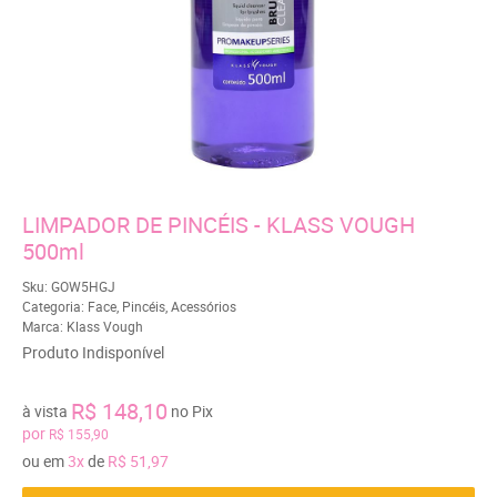
LIMPADOR DE PINCÉIS - KLASS VOUGH
500ml
Sku:
GOW5HGJ
Categoria:
Face
,
Pincéis
,
Acessórios
Marca:
Klass Vough
Produto Indisponível
R$ 148,10
à vista
no Pix
por
R$ 155,90
ou em
3x
de
R$ 51,97