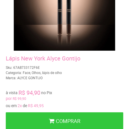
Lápis New York Alyce Gontijo
Sku:
67AB733172F6E
Categoria:
Face
,
Olhos
,
lápis de olho
Marca:
ALYCE GONTIJO
R$ 94,90
à vista
no Pix
por
R$ 99,90
ou em
2x
de
R$ 49,95
COMPRAR