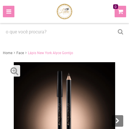
0
Home
Face
Lápis New York Alyce Gontijo