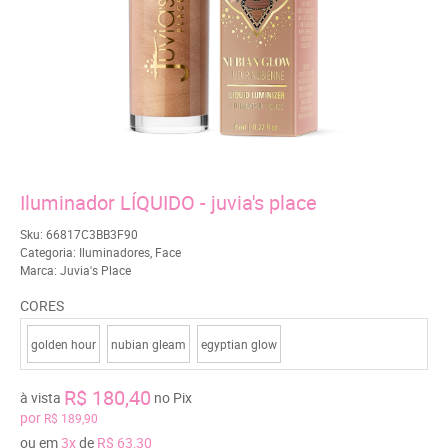
Iluminador LÍQUIDO - juvia's place
Sku:
66817C3BB3F90
Categoria:
Iluminadores
,
Face
Marca:
Juvia's Place
CORES
golden hour
nubian gleam
egyptian glow
R$ 180,40
à vista
no Pix
por
R$ 189,90
ou em
3x
de
R$ 63,30