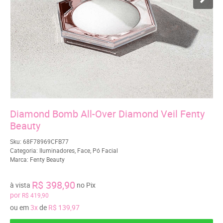
Diamond Bomb All-Over Diamond Veil Fenty
Beauty
Sku:
68F78969CFB77
Categoria:
Iluminadores
,
Face
,
Pó Facial
Marca:
Fenty Beauty
R$ 398,90
à vista
no Pix
por
R$ 419,90
ou em
3x
de
R$ 139,97