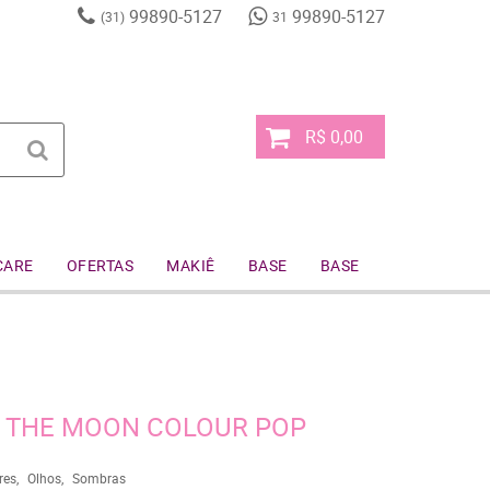
99890-5127
99890-5127
(31)
31
R$ 0,00
CARE
OFERTAS
MAKIÊ
BASE
BASE
 THE MOON COLOUR POP
res
Olhos
Sombras