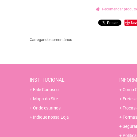
Recomendar produt
Sav
Carregando comentários ...
INSTITUCIONAL
INFORM
Fale Conosco
Como C
Mapa do Site
Fretes 
Onde estamos
Trocas 
Indique nossa Loja
Formas
Segura
Polític