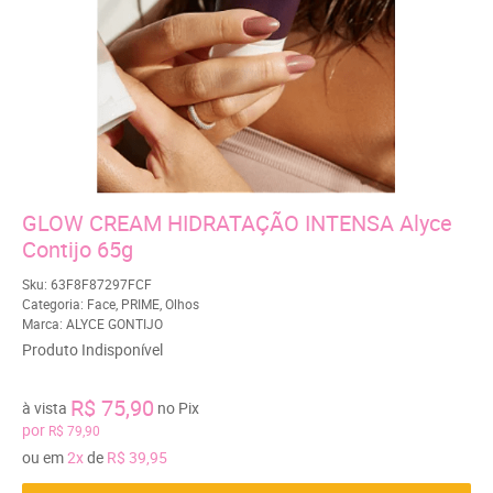
GLOW CREAM HIDRATAÇÃO INTENSA Alyce
Contijo 65g
Sku:
63F8F87297FCF
Categoria:
Face
,
PRIME
,
Olhos
Marca:
ALYCE GONTIJO
Produto Indisponível
R$ 75,90
à vista
no Pix
por
R$ 79,90
ou em
2x
de
R$ 39,95