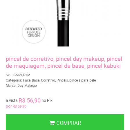
pincel de corretivo, pincel day makeup, pincel
de maquiagem, pincel de base, pincel kabuki
Sku:
GMVCRYM
Categoria:
Face
,
Base
,
Corretivo
,
Pincéis
,
pincéis para pele
Marca:
Day Makeup
R$ 56,90
à vista
no Pix
por
R$ 59,90
COMPRAR