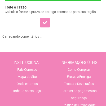
Frete e Prazo
Calcule o frete e o prazo de entrega estimados para sua região:
Carregando comentários ...
INSTITUCIONAL
INFORMAÇÕES ÚTEIS
Fale Conosco
Como Comprar
Mapa do Site
Fretes e Entrega
Onde estamos
Trocas e Devoluções
Indique nossa Loja
Formas de pagamentos
Segurança
Política de Privacidade