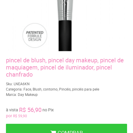
pincel de blush, pincel day makeup, pincel de
maquiagem, pincel de iluminador, pincel
chanfrado
Sku:
LNEA6KN
Categoria:
Face
,
Blush
,
contorno
,
Pincéis
,
pincéis para pele
Marca:
Day Makeup
R$ 56,90
à vista
no Pix
por
R$ 59,90
COMPRAR