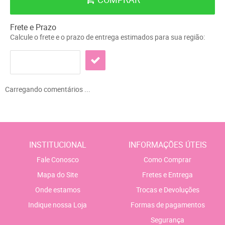
Frete e Prazo
Calcule o frete e o prazo de entrega estimados para sua região:
Carregando comentários ...
INSTITUCIONAL
INFORMAÇÕES ÚTEIS
Fale Conosco
Como Comprar
Mapa do Site
Fretes e Entrega
Onde estamos
Trocas e Devoluções
Indique nossa Loja
Formas de pagamentos
Segurança