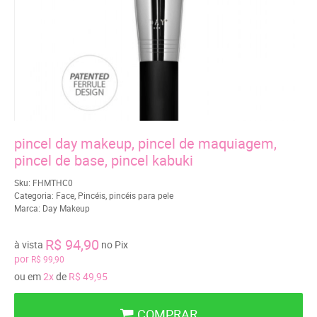
pincel day makeup, pincel de maquiagem,
pincel de base, pincel kabuki
Sku:
FHMTHC0
Categoria:
Face
,
Pincéis
,
pincéis para pele
Marca:
Day Makeup
R$ 94,90
à vista
no Pix
por
R$ 99,90
ou em
2x
de
R$ 49,95
COMPRAR