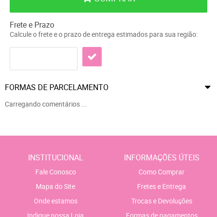
Frete e Prazo
Calcule o frete e o prazo de entrega estimados para sua região:
FORMAS DE PARCELAMENTO
Carregando comentários ...
INSTITUCIONAL
INFORMAÇÕES ÚTEIS
Fale Conosco
Como Comprar
Mapa do Site
Fretes e Entrega
Onde estamos
Trocas e Devoluções
Indique nossa Loja
Formas de pagamentos