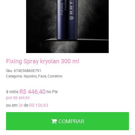
Fixing Spray kryolan 300 ml
Sku:
674E56B60E791
Categoria:
líquidos
,
Face
,
Corretivo
R$ 446,40
à vista
no Pix
por
R$ 469,90
ou em
3x
de
R$ 156,63
COMPRAR