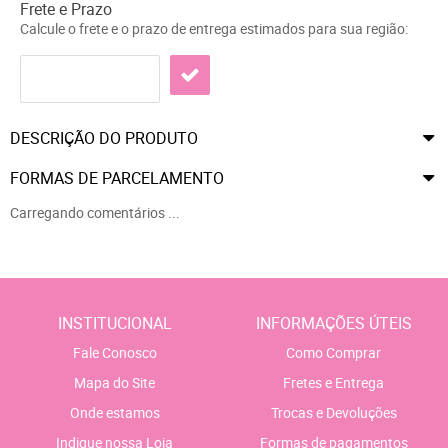
Frete e Prazo
Calcule o frete e o prazo de entrega estimados para sua região:
DESCRIÇÃO DO PRODUTO
FORMAS DE PARCELAMENTO
Carregando comentários ...
INSTITUCIONAL
INFORMAÇÕES ÚTEIS
Fale Conosco
Como Comprar
Mapa do Site
Fretes e Entrega
Onde estamos
Trocas e Devoluções
Indique nossa Loja
Formas de pagamentos