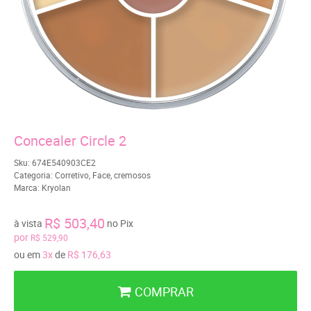
Concealer Circle 2
Sku:
674E540903CE2
Categoria:
Corretivo
,
Face
,
cremosos
Marca:
Kryolan
R$ 503,40
à vista
no Pix
por
R$ 529,90
ou em
3x
de
R$ 176,63
COMPRAR