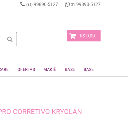
99890-5127
99890-5127
(31)
31
R$ 0,00
CARE
OFERTAS
MAKIÊ
BASE
BASE
 PRO CORRETIVO KRYOLAN