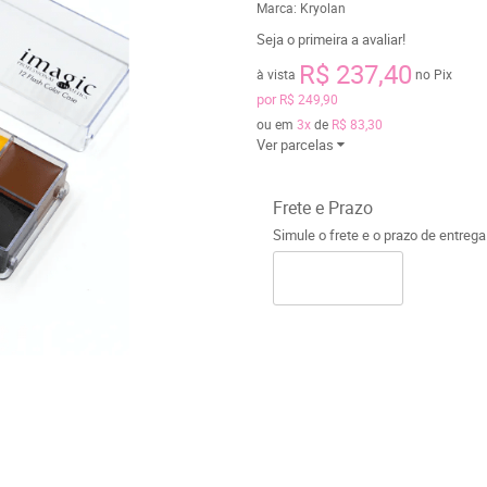
Marca:
Kryolan
Seja o primeira a avaliar!
R$ 237,40
à vista
no Pix
por
R$ 249,90
ou em
3x
de
R$ 83,30
Ver parcelas
Frete e Prazo
Simule o frete e o prazo de entreg