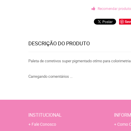
Recomendar produt
Sav
DESCRIÇÃO DO PRODUTO
Paleta de corretivos super pigmentado otímo para colorimetria
Carregando comentários ...
INSTITUCIONAL
INFORM
Fale Conosco
Como C