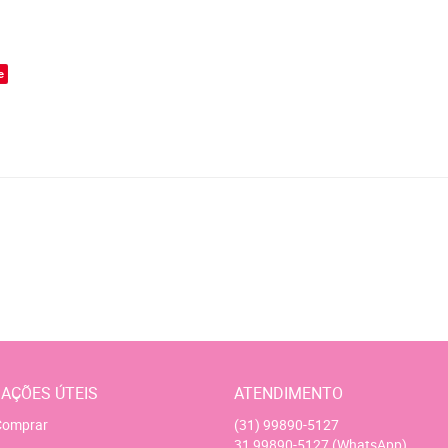
o
e
AÇÕES ÚTEIS
ATENDIMENTO
omprar
(31)
99890-5127
31
99890-5127
(WhatsApp)