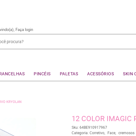
vindo(a),
Faça login
RANCELHAS
PINCÉIS
PALETAS
ACESSÓRIOS
SKIN 
TIVO KRYOLAN
12 COLOR IMAGIC
Sku:
64BE910917967
Categoria:
Corretivo
Face
cremosos