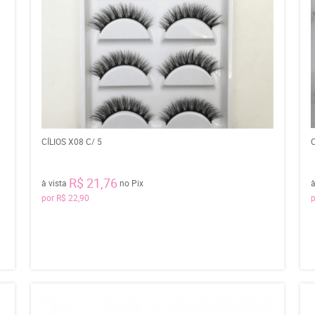
CÍLIOS X08 C/ 5
C
R$ 21,76
à vista
no Pix
à
por
R$ 22,90