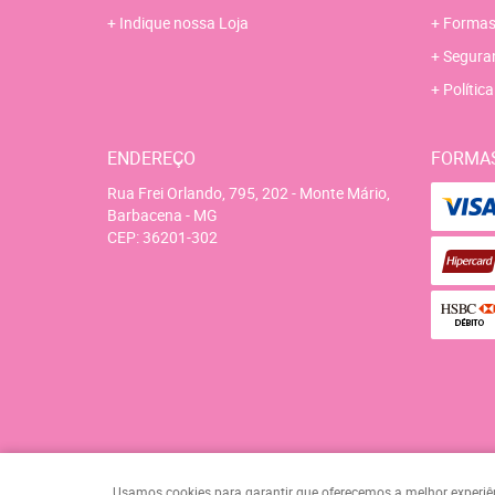
Indique nossa Loja
Formas
Segura
Polític
ENDEREÇO
FORMA
Rua Frei Orlando, 795, 202
-
Monte Mário,
Barbacena
-
MG
CEP: 36201-302
Usamos cookies para garantir que oferecemos a melhor experiênci