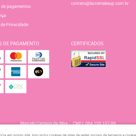
contato@lacremakeup.com.br
 de pagamentos
nça
a de Privacidade
S DE PAGAMENTO
CERTIFICADOS
Marcelo Campos da Silva
CNPJ: 084.158.107-09
a em nosso site. Isso inclui cookies de sites de redes sociais de terceiros e cook