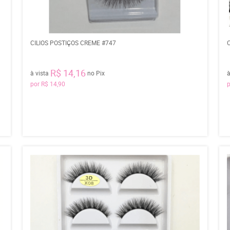
CILIOS POSTIÇOS CREME #747
R$ 14,16
à vista
no Pix
à
por
R$ 14,90