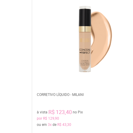
CORRETIVO LÍQUIDO - MILANI
R$ 123,40
à vista
no Pix
por
R$ 129,90
ou em
3x
de
R$ 43,30