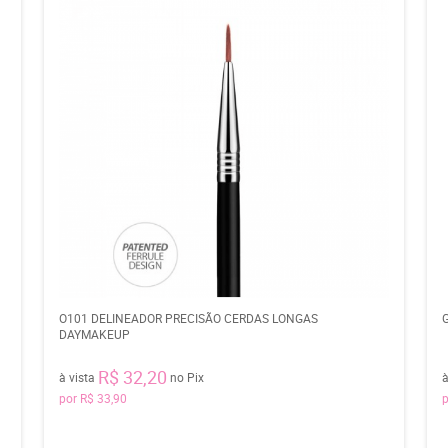
O101 DELINEADOR PRECISÃO CERDAS LONGAS
DAYMAKEUP
R$ 32,20
à vista
no Pix
à
por
R$ 33,90