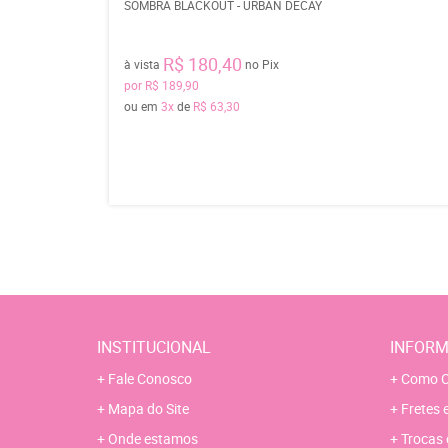
SOMBRA BLACKOUT - URBAN DECAY
R$ 180,40
à vista
no Pix
por
R$ 189,90
ou em
3x
de
R$ 63,30
INSTITUCIONAL
INFORM
Fale Conosco
Como C
Mapa do Site
Fretes 
Onde estamos
Trocas 