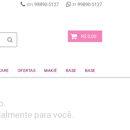
99890-5127
99890-5127
(31)
31
R$ 0,00
CARE
OFERTAS
MAKIÊ
BASE
BASE
o.
almente para você.