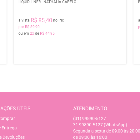
LIQUID LINER - NATHALIA CAPELO
R$ 85,40
à vista
no Pix
à
por
R$ 89,90
ou em
2x
de
R$ 44,95
AÇÕES ÚTEIS
ATENDIMENTO
omprar
(31)
99890-5127
31
99890-5127
(WhatsApp)
e Entrega
Segunda a sexta de 09:00 às 20:00
e Devoluções
de 09:00 às 16:00