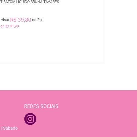
BT BATOM LÍQUIDO BRUNA TAVARES
R$ 39,80
 vista
no Pix
por
R$ 41,90
REDES SOCIAIS
 | Sábado