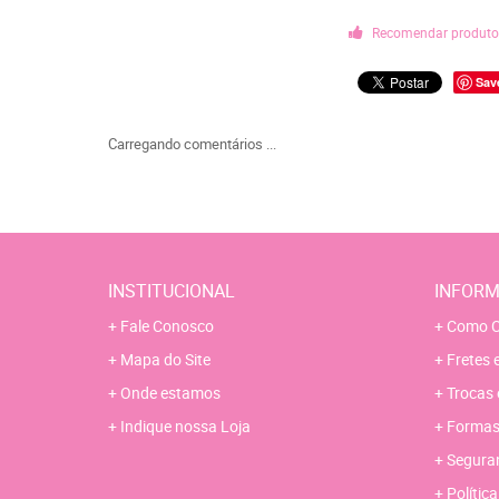
Recomendar produt
Sav
Carregando comentários ...
INSTITUCIONAL
INFORM
Fale Conosco
Como C
Mapa do Site
Fretes 
Onde estamos
Trocas 
Indique nossa Loja
Formas
Segura
Polític