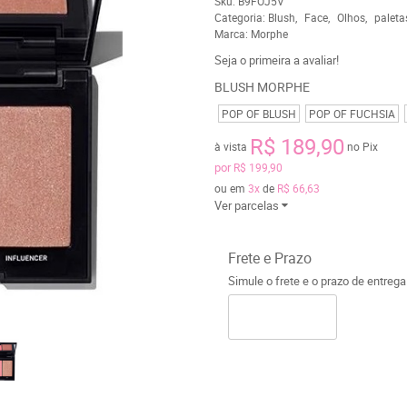
Sku:
B9FOJ5V
Categoria:
Blush
Face
Olhos
paleta
Marca:
Morphe
Seja o primeira a avaliar!
BLUSH MORPHE
POP OF BLUSH
POP OF FUCHSIA
R$ 189,90
à vista
no Pix
por
R$ 199,90
ou em
3x
de
R$ 66,63
Ver parcelas
Frete e Prazo
Simule o frete e o prazo de entreg