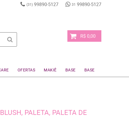
99890-5127
99890-5127
(31)
31
R$ 0,00
CARE
OFERTAS
MAKIÊ
BASE
BASE
 BLUSH, PALETA, PALETA DE