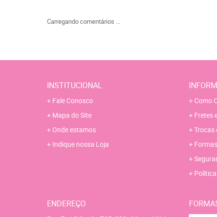
Carregando comentários ...
INSTITUCIONAL
INFORM
Fale Conosco
Como C
Mapa do Site
Fretes 
Onde estamos
Trocas 
Indique nossa Loja
Formas
Segura
Polític
ENDEREÇO
FORMA