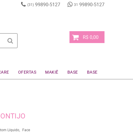
99890-5127
99890-5127
(31)
31
R$ 0,00
CARE
OFERTAS
MAKIÊ
BASE
BASE
GONTIJO
tom Líquido
Face