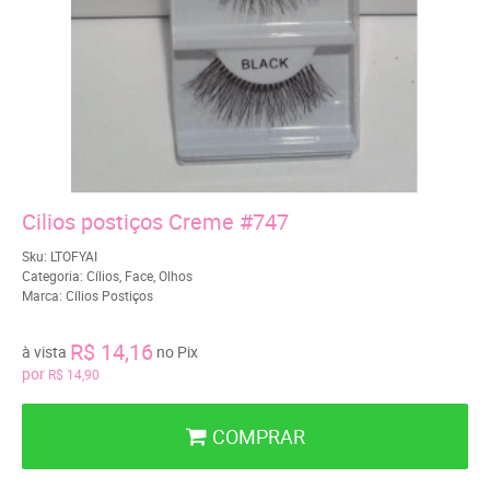
Cilios postiços Creme #747
Sku:
LTOFYAI
Categoria:
Cílios
,
Face
,
Olhos
Marca:
Cílios Postiços
R$ 14,16
à vista
no Pix
por
R$ 14,90
COMPRAR