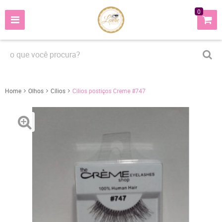
0
Home
Olhos
Cílios
Cilios postiços Creme #747