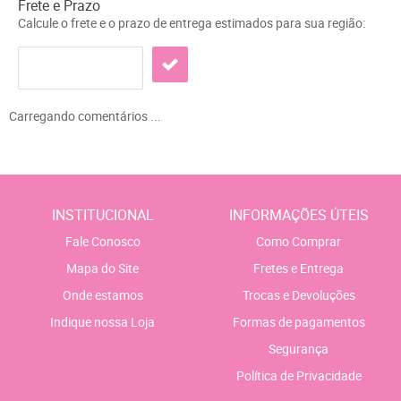
Frete e Prazo
Calcule o frete e o prazo de entrega estimados para sua região:
Carregando comentários ...
INSTITUCIONAL
INFORMAÇÕES ÚTEIS
Fale Conosco
Como Comprar
Mapa do Site
Fretes e Entrega
Onde estamos
Trocas e Devoluções
Indique nossa Loja
Formas de pagamentos
Segurança
Política de Privacidade